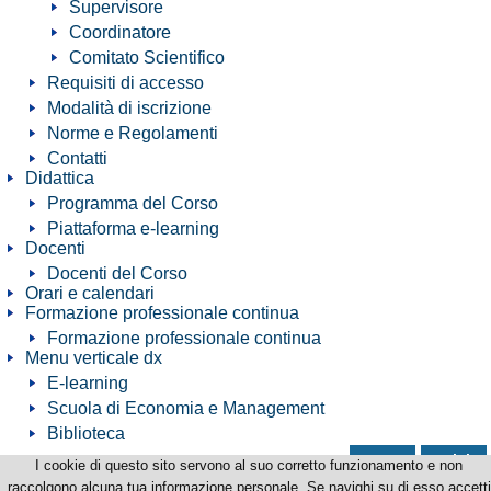
Supervisore
Coordinatore
Comitato Scientifico
Requisiti di accesso
Modalità di iscrizione
Norme e Regolamenti
Contatti
Didattica
Programma del Corso
Piattaforma e-learning
Docenti
Docenti del Corso
Orari e calendari
Formazione professionale continua
Formazione professionale continua
Menu verticale dx
E-learning
Scuola di Economia e Management
Biblioteca
news
avvisi
I cookie di questo sito servono al suo corretto funzionamento e non
Corso di Perfezionamento in Diritto e Gestione della crisi d'impresa e del debitore
raccolgono alcuna tua informazione personale. Se navighi su di esso accetti