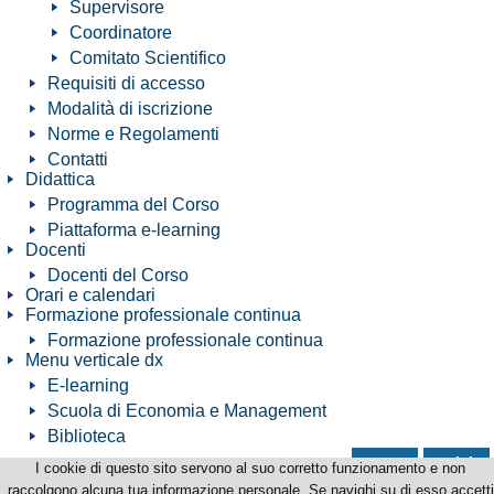
Supervisore
Coordinatore
Comitato Scientifico
Requisiti di accesso
Modalità di iscrizione
Norme e Regolamenti
Contatti
Didattica
Programma del Corso
Piattaforma e-learning
Docenti
Docenti del Corso
Orari e calendari
Formazione professionale continua
Formazione professionale continua
Menu verticale dx
E-learning
Scuola di Economia e Management
Biblioteca
news
avvisi
I cookie di questo sito servono al suo corretto funzionamento e non
Corso di Perfezionamento in Diritto e Gestione della crisi d'impresa e del debitore
raccolgono alcuna tua informazione personale. Se navighi su di esso accetti